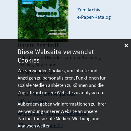
Zum Archiv
e-Paper-Katalog
Unsere Anschrift
Diese Webseite verwendet
Industrie- und Handelskammer Arnsberg,
Cookies
Hellweg-Sauerland
Wir verwenden Cookies, um Inhalte und
Königstraße 18-20
Anzeigen zu personalisieren, Funktionen für
D 59821 Arnsberg
soziale Medien anbieten zu können und die
Tel: +49 2931 878 0
Zugriffe auf unsere Website zu analysieren.
Email:
info@arnsberg.ihk.de
Öffnungszeiten
Außerdem geben wir Informationen zu Ihrer
Verwendung unserer Website an unsere
Erklärung zur Barrierefreiheit
Partner für soziale Medien, Werbung und
Gebärdensprache
Analysen weiter.