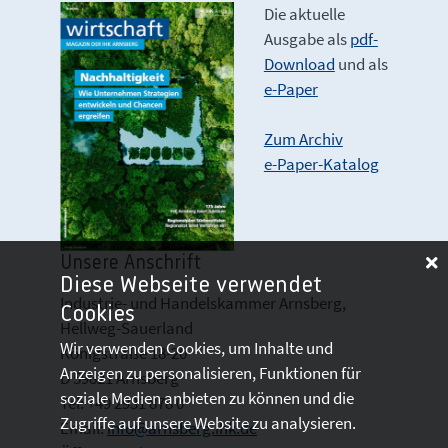
Die aktuelle
Ausgabe als
pdf-
Download
und als
e-Paper
Zum Archiv
e-Paper-Katalog
Unsere Anschrift
Diese Webseite verwendet
Industrie- und Handelskammer Arnsberg,
Cookies
Hellweg-Sauerland
Wir verwenden Cookies, um Inhalte und
Königstraße 18-20
Anzeigen zu personalisieren, Funktionen für
D 59821 Arnsberg
soziale Medien anbieten zu können und die
Tel: +49 2931 878 0
Zugriffe auf unsere Website zu analysieren.
Email:
info@arnsberg.ihk.de