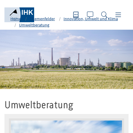
Home
Themenfelder
Innovation, Umwelt und Klima
Umweltberatung
Foto: Kai Krueger - stock.adobe.com
Umweltberatung