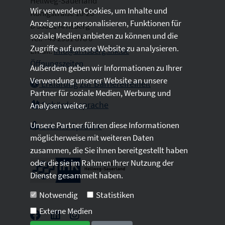
Hellweg-Sauerland
Wir verwenden Cookies, um Inhalte und
Königstraße 18-20
Anzeigen zu personalisieren, Funktionen für
D 59821 Arnsberg
soziale Medien anbieten zu können und die
Tel: +49 2931 878 0
Zugriffe auf unsere Website zu analysieren.
Email:
info@arnsberg.ihk.de
Öffnungszeiten
Außerdem geben wir Informationen zu Ihrer
Verwendung unserer Website an unsere
Erklärung zur Barrierefreiheit
Partner für soziale Medien, Werbung und
Gebärdensprache
Analysen weiter.
Unsere Partner führen diese Informationen
Leichte Sprache
möglicherweise mit weiteren Daten
zusammen, die Sie ihnen bereitgestellt haben
oder die sie im Rahmen Ihrer Nutzung der
Dienste gesammelt haben.
Notwendig
Statistiken
Externe Medien