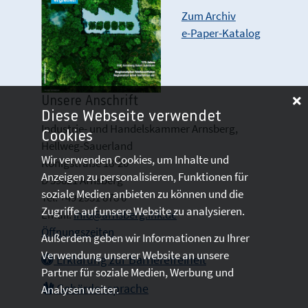
Zum Archiv
e-Paper-Katalog
Unsere Anschrift
Diese Webseite verwendet
Industrie- und Handelskammer Arnsberg,
Cookies
Hellweg-Sauerland
Wir verwenden Cookies, um Inhalte und
Königstraße 18-20
Anzeigen zu personalisieren, Funktionen für
D 59821 Arnsberg
soziale Medien anbieten zu können und die
Tel: +49 2931 878 0
Zugriffe auf unsere Website zu analysieren.
Email:
info@arnsberg.ihk.de
Öffnungszeiten
Außerdem geben wir Informationen zu Ihrer
Verwendung unserer Website an unsere
Erklärung zur Barrierefreiheit
Partner für soziale Medien, Werbung und
Gebärdensprache
Analysen weiter.