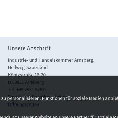
Unsere Anschrift
Industrie- und Handelskammer Arnsberg,
Hellweg-Sauerland
Königstraße 18-20
D 59821 Arnsberg
Tel: +49 2931 878 0
Email:
info@arnsberg.ihk.de
zu personalisieren, Funktionen für soziale Medien anbiet
Öffnungszeiten
endung unserer Website an unsere Partner für soziale M