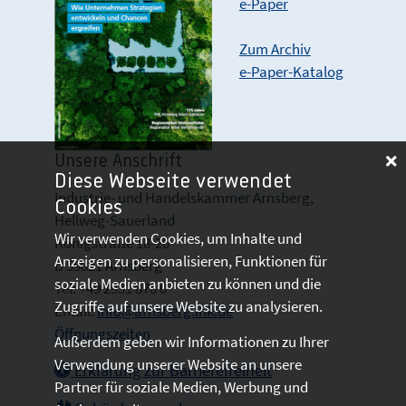
e-Paper
Zum Archiv
e-Paper-Katalog
Unsere Anschrift
Diese Webseite verwendet
Industrie- und Handelskammer Arnsberg,
Cookies
Hellweg-Sauerland
Wir verwenden Cookies, um Inhalte und
Königstraße 18-20
Anzeigen zu personalisieren, Funktionen für
D 59821 Arnsberg
soziale Medien anbieten zu können und die
Tel: +49 2931 878 0
Zugriffe auf unsere Website zu analysieren.
Email:
info@arnsberg.ihk.de
Öffnungszeiten
Außerdem geben wir Informationen zu Ihrer
Verwendung unserer Website an unsere
Erklärung zur Barrierefreiheit
Partner für soziale Medien, Werbung und