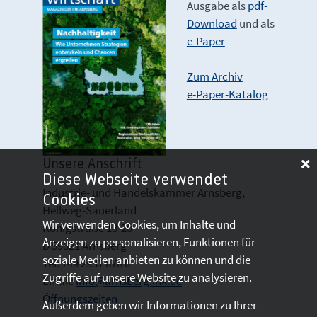
Ausgabe als
pdf-
Download
und als
e-Paper
Zum Archiv
e-Paper-Katalog
Unsere Anschrift
Diese Webseite verwendet
Industrie- und Handelskammer Arnsberg,
Cookies
Hellweg-Sauerland
Wir verwenden Cookies, um Inhalte und
Königstraße 18-20
Anzeigen zu personalisieren, Funktionen für
D 59821 Arnsberg
soziale Medien anbieten zu können und die
Tel: +49 2931 878 0
Zugriffe auf unsere Website zu analysieren.
Email:
info@arnsberg.ihk.de
Öffnungszeiten
Außerdem geben wir Informationen zu Ihrer