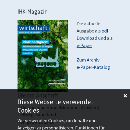
IHK-Magazin
Die aktuelle
Ausgabe als
pdf-
Download
und als
e-Paper
Zum Archiv
e-Paper-Katalog
Unsere Anschrift
Diese Webseite verwendet
Industrie- und Handelskammer Arnsberg,
Cookies
Hellweg-Sauerland
Wir verwenden Cookies, um Inhalte und
Königstraße 18-20
Anzeigen zu personalisieren, Funktionen für
D 59821 Arnsberg