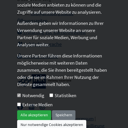
soziale Medien anbieten zu können und die
Tel: +49 2931 878 0
Zugriffe auf unsere Website zu analysieren.
Email:
info@arnsberg.ihk.de
Öffnungszeiten
Außerdem geben wir Informationen zu Ihrer
Verwendung unserer Website an unsere
Erklärung zur Barrierefreiheit
Partner für soziale Medien, Werbung und
Gebärdensprache
Analysen weiter.
Unsere Partner führen diese Informationen
Leichte Sprache
möglicherweise mit weiteren Daten
zusammen, die Sie ihnen bereitgestellt haben
oder die sie im Rahmen Ihrer Nutzung der
Dienste gesammelt haben.
Notwendig
Statistiken
Externe Medien
Alle akzeptieren
Speichern
2026 © All Rights Reserved.
Impressum
|
Nur notwendige Cookies akzeptieren
Datenschutz
|
Sitemap
|
Cookie-Einwilligung