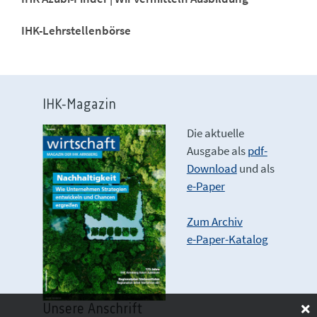
IHK-Lehrstellenbörse
IHK-Magazin
Die aktuelle
Ausgabe als
pdf-
Download
und als
e-Paper
Zum Archiv
e-Paper-Katalog
Unsere Anschrift