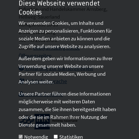
Diese Webseite verwendet
Industrie- und Handelskammer Arnsberg,
Cookies
Hellweg-Sauerland
Wir verwenden Cookies, um Inhalte und
Königstraße 18-20
Anzeigen zu personalisieren, Funktionen für
D 59821 Arnsberg
soziale Medien anbieten zu können und die
Tel: +49 2931 878 0
Zugriffe auf unsere Website zu analysieren.
Email:
info@arnsberg.ihk.de
Öffnungszeiten
Außerdem geben wir Informationen zu Ihrer
Verwendung unserer Website an unsere
Erklärung zur Barrierefreiheit
Partner für soziale Medien, Werbung und
Gebärdensprache
Analysen weiter.
Unsere Partner führen diese Informationen
Leichte Sprache
möglicherweise mit weiteren Daten
zusammen, die Sie ihnen bereitgestellt haben
oder die sie im Rahmen Ihrer Nutzung der
Dienste gesammelt haben.
Notwendig
Statistiken