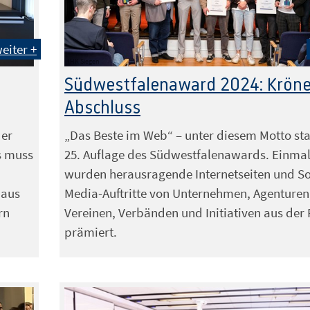
eiter +
IHK Siegen
Südwestfalenaward 2024: Krön
Abschluss
der
„Das Beste im Web“ – unter diesem Motto st
s muss
25. Auflage des Südwestfalenawards. Einma
wurden herausragende Internetseiten und So
 aus
Media-Auftritte von Unternehmen, Agenturen
rn
Vereinen, Verbänden und Initiativen aus der
prämiert.