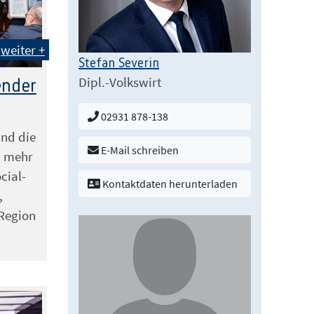
weiter +
Stefan Severin
Dipl.-Volkswirt
ender
02931 878-138
and die
E-Mail schreiben
l mehr
cial-
Kontaktdaten herunterladen
,
 Region