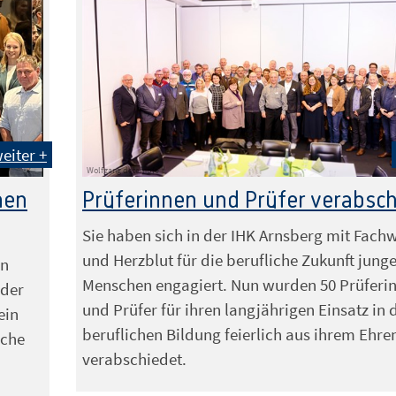
eiter +
Wolfgang detemple
nen
Prüferinnen und Prüfer verabsc
Sie haben sich in der IHK Arnsberg mit Fach
und Herzblut für die berufliche Zukunft jung
en
Menschen engagiert. Nun wurden 50 Prüferi
 der
und Prüfer für ihren langjährigen Einsatz in 
ein
beruflichen Bildung feierlich aus ihrem Ehr
sche
verabschiedet.