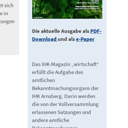
t sich
e in
stungen
Die aktuelle Ausgabe als
PDF-
Download
und als
e-Paper
Das IHK-Magazin „wirtschaft“
erfüllt die Aufgabe des
amtlichen
Bekanntmachungsorgans der
IHK Arnsberg. Darin werden
die von der Vollversammlung
erlassenen Satzungen und
andere amtliche
Bekanntmachungen