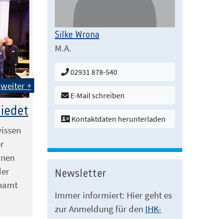
Silke Wrona
M.A.
02931 878-540
weiter +
E-Mail schreiben
hiedet
Kontaktdaten herunterladen
wissen
er
nnen
der
Newsletter
enamt
Immer informiert: Hier geht es
zur Anmeldung für den
IHK-