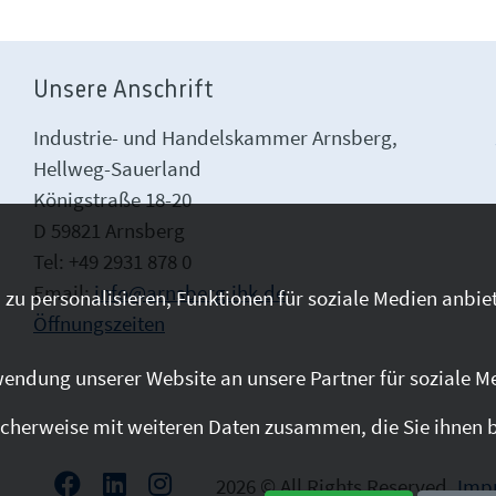
Unsere Anschrift
Industrie- und Handelskammer Arnsberg,
Hellweg-Sauerland
Königstraße 18-20
D 59821 Arnsberg
Tel: +49 2931 878 0
Email:
info@arnsberg.ihk.de
zu personalisieren, Funktionen für soziale Medien anbiet
Öffnungszeiten
endung unserer Website an unsere Partner für soziale M
cherweise mit weiteren Daten zusammen, die Sie ihnen be
2026 © All Rights Reserved.
Imp