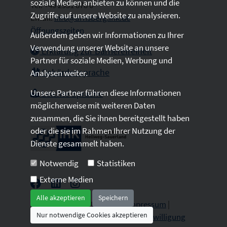
soziale Medien anbieten zu können und die
Tel: +49 2931 878 0
Zugriffe auf unsere Website zu analysieren.
Email:
info@arnsberg.ihk.de
Öffnungszeiten
Außerdem geben wir Informationen zu Ihrer
Verwendung unserer Website an unsere
Erklärung zur Barrierefreiheit
Partner für soziale Medien, Werbung und
Gebärdensprache
Analysen weiter.
Unsere Partner führen diese Informationen
Leichte Sprache
möglicherweise mit weiteren Daten
zusammen, die Sie ihnen bereitgestellt haben
oder die sie im Rahmen Ihrer Nutzung der
Dienste gesammelt haben.
Notwendig
Statistiken
Externe Medien
Alle akzeptieren
Speichern
2026 © All Rights Reserved.
Impressum
|
Nur notwendige Cookies akzeptieren
Datenschutz
|
Sitemap
|
Cookie-Einwilligung