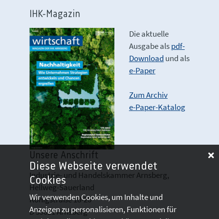
IHK-Magazin
Die aktuelle
Ausgabe als
pdf-
Download
und als
e-Paper
Zum Archiv
e-Paper-Katalog
Unsere Anschrift
Diese Webseite verwendet
Industrie- und Handelskammer Arnsberg,
Cookies
Hellweg-Sauerland
Wir verwenden Cookies, um Inhalte und
Königstraße 18-20
Anzeigen zu personalisieren, Funktionen für
D 59821 Arnsberg