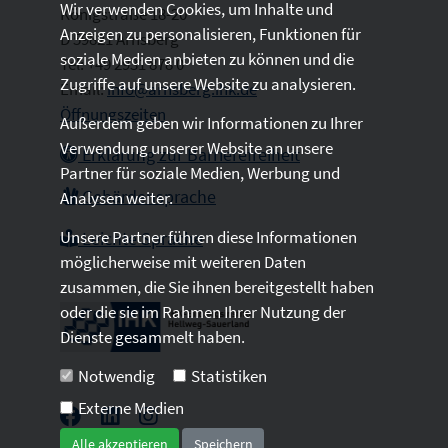
Wir verwenden Cookies, um Inhalte und
Königstraße 18-20
Anzeigen zu personalisieren, Funktionen für
D 59821 Arnsberg
soziale Medien anbieten zu können und die
Tel: +49 2931 878 0
Zugriffe auf unsere Website zu analysieren.
Email:
info@arnsberg.ihk.de
Öffnungszeiten
Außerdem geben wir Informationen zu Ihrer
Verwendung unserer Website an unsere
Erklärung zur Barrierefreiheit
Partner für soziale Medien, Werbung und
Gebärdensprache
Analysen weiter.
Unsere Partner führen diese Informationen
Leichte Sprache
möglicherweise mit weiteren Daten
zusammen, die Sie ihnen bereitgestellt haben
oder die sie im Rahmen Ihrer Nutzung der
Dienste gesammelt haben.
Notwendig
Statistiken
Externe Medien
Alle akzeptieren
Speichern